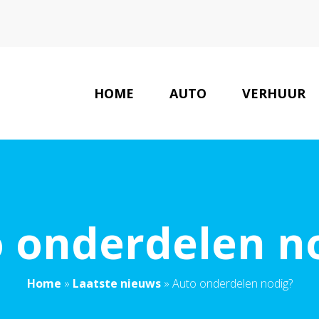
HOME
AUTO
VERHUUR
 onderdelen n
Home
»
Laatste nieuws
»
Auto onderdelen nodig?