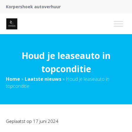
Korpershoek autoverhuur
Houd je leaseauto in
topconditie
Home
»
Laatste nieuws
»
Houd je leaseauto in
topconditie
Geplaatst op
17 juni 2024