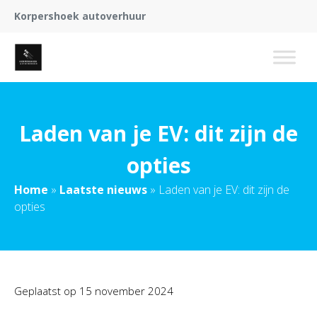
Korpershoek autoverhuur
Laden van je EV: dit zijn de
opties
Home
»
Laatste nieuws
»
Laden van je EV: dit zijn de
opties
Geplaatst op
15 november 2024